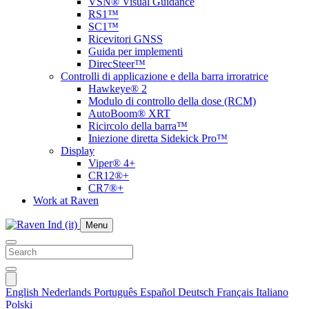
VSN® Visual Guidance
RS1™
SC1™
Ricevitori GNSS
Guida per implementi
DirecSteer™
Controlli di applicazione e della barra irroratrice
Hawkeye® 2
Modulo di controllo della dose (RCM)
AutoBoom® XRT
Ricircolo della barra™
Iniezione diretta Sidekick Pro™
Display
Viper® 4+
CR12®+
CR7®+
Work at Raven
Menu
English
Nederlands
Português
Español
Deutsch
Français
Italiano
Polski