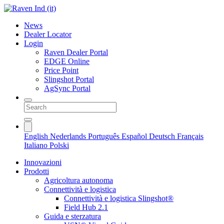
News
Dealer Locator
Login
Raven Dealer Portal
EDGE Online
Price Point
Slingshot Portal
AgSync Portal
English
Nederlands
Português
Español
Deutsch
Français
Italiano
Polski
Innovazioni
Prodotti
Agricoltura autonoma
Connettività e logistica
Connettività e logistica Slingshot®
Field Hub 2.1
Guida e sterzatura