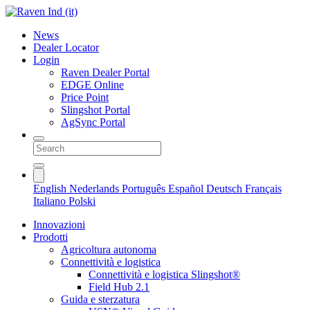
News
Dealer Locator
Login
Raven Dealer Portal
EDGE Online
Price Point
Slingshot Portal
AgSync Portal
English
Nederlands
Português
Español
Deutsch
Français
Italiano
Polski
Innovazioni
Prodotti
Agricoltura autonoma
Connettività e logistica
Connettività e logistica Slingshot®
Field Hub 2.1
Guida e sterzatura