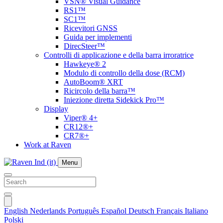
VSN® Visual Guidance
RS1™
SC1™
Ricevitori GNSS
Guida per implementi
DirecSteer™
Controlli di applicazione e della barra irroratrice
Hawkeye® 2
Modulo di controllo della dose (RCM)
AutoBoom® XRT
Ricircolo della barra™
Iniezione diretta Sidekick Pro™
Display
Viper® 4+
CR12®+
CR7®+
Work at Raven
Menu
English
Nederlands
Português
Español
Deutsch
Français
Italiano
Polski