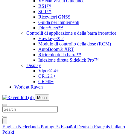
VSN® Visual Guidance
RS1™
SC1™
Ricevitori GNSS
Guida per implementi
DirecSteer™
Controlli di applicazione e della barra irroratrice
Hawkeye® 2
Modulo di controllo della dose (RCM)
AutoBoom® XRT
Ricircolo della barra™
Iniezione diretta Sidekick Pro™
Display
Viper® 4+
CR12®+
CR7®+
Work at Raven
Menu
English
Nederlands
Português
Español
Deutsch
Français
Italiano
Polski