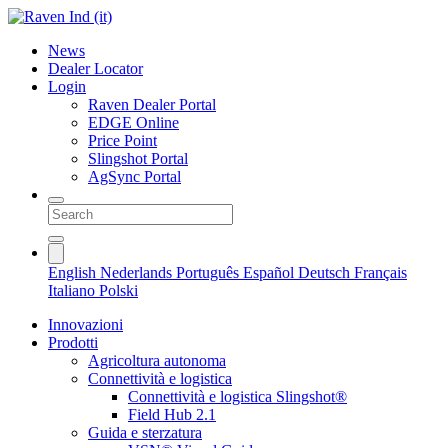
News
Dealer Locator
Login
Raven Dealer Portal
EDGE Online
Price Point
Slingshot Portal
AgSync Portal
English
Nederlands
Português
Español
Deutsch
Français
Italiano
Polski
Innovazioni
Prodotti
Agricoltura autonoma
Connettività e logistica
Connettività e logistica Slingshot®
Field Hub 2.1
Guida e sterzatura