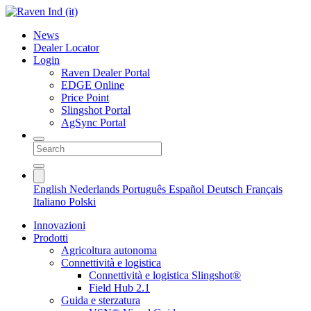
News
Dealer Locator
Login
Raven Dealer Portal
EDGE Online
Price Point
Slingshot Portal
AgSync Portal
English
Nederlands
Português
Español
Deutsch
Français
Italiano
Polski
Innovazioni
Prodotti
Agricoltura autonoma
Connettività e logistica
Connettività e logistica Slingshot®
Field Hub 2.1
Guida e sterzatura