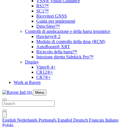
VSN® Visual Guidance
RS1™
SC1™
Ricevitori GNSS
Guida per implementi
DirecSteer™
Controlli di applicazione e della barra irroratrice
Hawkeye® 2
Modulo di controllo della dose (RCM)
AutoBoom® XRT
Ricircolo della barra™
Iniezione diretta Sidekick Pro™
Display
Viper® 4+
CR12®+
CR7®+
Work at Raven
Menu
English
Nederlands
Português
Español
Deutsch
Français
Italiano
Polski