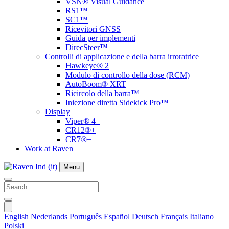
VSN® Visual Guidance
RS1™
SC1™
Ricevitori GNSS
Guida per implementi
DirecSteer™
Controlli di applicazione e della barra irroratrice
Hawkeye® 2
Modulo di controllo della dose (RCM)
AutoBoom® XRT
Ricircolo della barra™
Iniezione diretta Sidekick Pro™
Display
Viper® 4+
CR12®+
CR7®+
Work at Raven
Menu
English
Nederlands
Português
Español
Deutsch
Français
Italiano
Polski