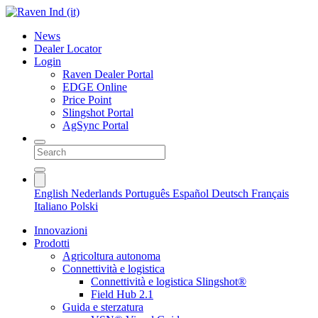
News
Dealer Locator
Login
Raven Dealer Portal
EDGE Online
Price Point
Slingshot Portal
AgSync Portal
English
Nederlands
Português
Español
Deutsch
Français
Italiano
Polski
Innovazioni
Prodotti
Agricoltura autonoma
Connettività e logistica
Connettività e logistica Slingshot®
Field Hub 2.1
Guida e sterzatura