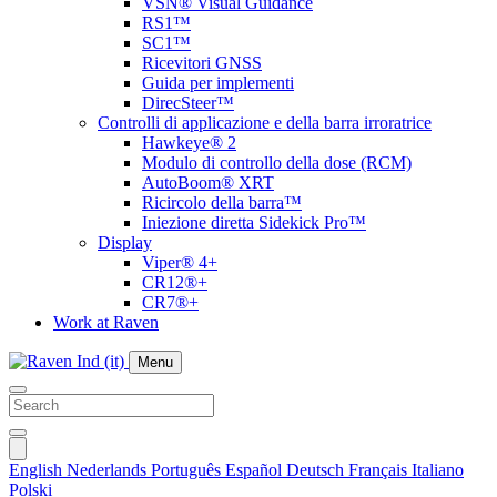
VSN® Visual Guidance
RS1™
SC1™
Ricevitori GNSS
Guida per implementi
DirecSteer™
Controlli di applicazione e della barra irroratrice
Hawkeye® 2
Modulo di controllo della dose (RCM)
AutoBoom® XRT
Ricircolo della barra™
Iniezione diretta Sidekick Pro™
Display
Viper® 4+
CR12®+
CR7®+
Work at Raven
Menu
English
Nederlands
Português
Español
Deutsch
Français
Italiano
Polski