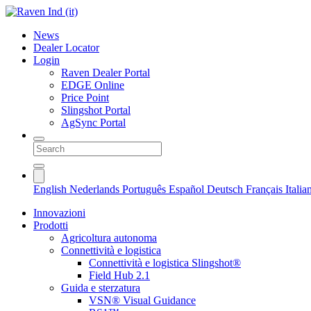
News
Dealer Locator
Login
Raven Dealer Portal
EDGE Online
Price Point
Slingshot Portal
AgSync Portal
English
Nederlands
Português
Español
Deutsch
Français
Itali
Innovazioni
Prodotti
Agricoltura autonoma
Connettività e logistica
Connettività e logistica Slingshot®
Field Hub 2.1
Guida e sterzatura
VSN® Visual Guidance