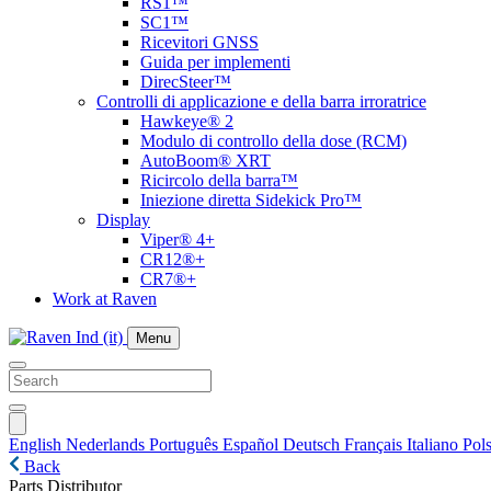
RS1™
SC1™
Ricevitori GNSS
Guida per implementi
DirecSteer™
Controlli di applicazione e della barra irroratrice
Hawkeye® 2
Modulo di controllo della dose (RCM)
AutoBoom® XRT
Ricircolo della barra™
Iniezione diretta Sidekick Pro™
Display
Viper® 4+
CR12®+
CR7®+
Work at Raven
Menu
English
Nederlands
Português
Español
Deutsch
Français
Italiano
Pols
Back
Parts Distributor