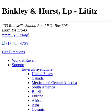
Binkley & Hurst, Lp - Lititz
133
Rothsville Station Road P.O. Box 395
Lititz,
PA
17543
www.agriteer.ag/
717-626-4705
Get Directions
Work at Raven
Support
trova un rivenditore
United States
Canada
Mexico and Central America
South America
Brazil
Europe
Africa
Asia
Oceania