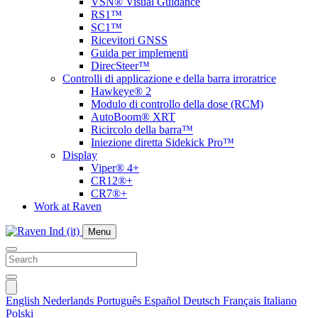
VSN® Visual Guidance
RS1™
SC1™
Ricevitori GNSS
Guida per implementi
DirecSteer™
Controlli di applicazione e della barra irroratrice
Hawkeye® 2
Modulo di controllo della dose (RCM)
AutoBoom® XRT
Ricircolo della barra™
Iniezione diretta Sidekick Pro™
Display
Viper® 4+
CR12®+
CR7®+
Work at Raven
Menu
English
Nederlands
Português
Español
Deutsch
Français
Italiano
Polski