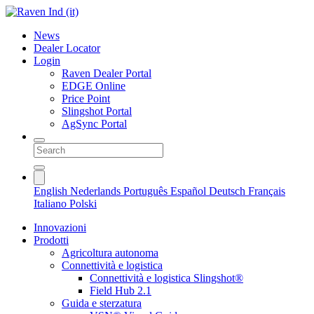
News
Dealer Locator
Login
Raven Dealer Portal
EDGE Online
Price Point
Slingshot Portal
AgSync Portal
English
Nederlands
Português
Español
Deutsch
Français
Italiano
Polski
Innovazioni
Prodotti
Agricoltura autonoma
Connettività e logistica
Connettività e logistica Slingshot®
Field Hub 2.1
Guida e sterzatura