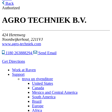
Back
Authorized
AGRO TECHNIEK B.V.
424
Herenweg
Noordwijkerhout,
2211VJ
www.agro-techniek.com
1180 263888294
Send Email
Get Directions
Work at Raven
Support
trova un rivenditore
United States
Canada
Mexico and Central America
South America
Brazil
Europe
Africa